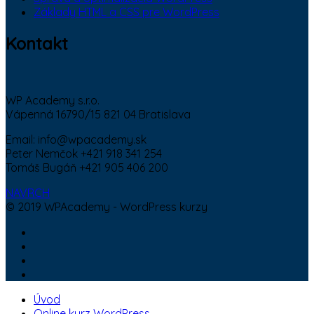
Základy HTML a CSS pre WordPress
Kontakt
WP Academy s.r.o.
Vápenná 16790/15 821 04 Bratislava
Email: info@wpacademy.sk
Peter Nemčok +421 918 341 254
Tomáš Bugáň +421 905 406 200
NAVRCH
© 2019 WPAcademy - WordPress kurzy
Úvod
Online kurz WordPress