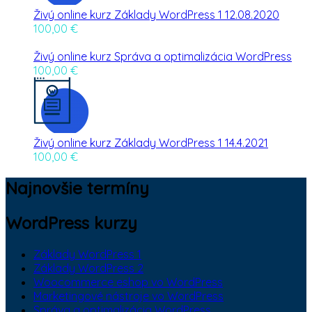
Živý online kurz Základy WordPress 1 12.08.2020
100,00
€
Živý online kurz Správa a optimalizácia WordPress
100,00
€
Živý online kurz Základy WordPress 1 14.4.2021
100,00
€
Najnovšie termíny
WordPress kurzy
Základy WordPress 1
Základy WordPress 2
Woocommerce eshop vo WordPress
Marketingové nástroje vo WordPress
Správa a optimalizácia WordPress