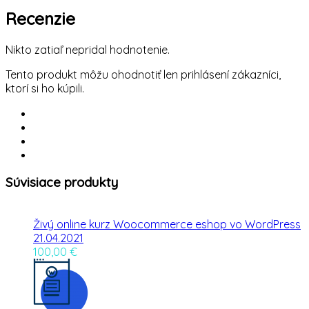
HTML
a
Recenzie
CSS
pre
Nikto zatiaľ nepridal hodnotenie.
WordPress
Tento produkt môžu ohodnotiť len prihlásení zákazníci,
ktorí si ho kúpili.
Súvisiace produkty
Živý online kurz Woocommerce eshop vo WordPress
21.04.2021
100,00
€