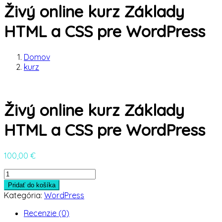
Živý online kurz Základy
HTML a CSS pre WordPress
Domov
kurz
Živý online kurz Základy
HTML a CSS pre WordPress
100,00
€
množstvo
Živý
Pridať do košíka
online
Kategória:
WordPress
kurz
Základy
Recenzie (0)